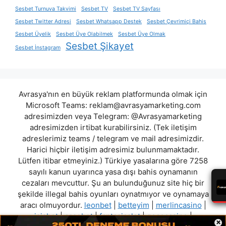
Sesbet Turnuva Takvimi
Sesbet TV
Sesbet TV Sayfası
Sesbet Twitter Adresi
Sesbet Whatsapp Destek
Sesbet Çevrimiçi Bahis
Sesbet Üyelik
Sesbet Üye Olabilmek
Sesbet Üye Olmak
Sesbet Şikayet
Sesbet İnstagram
Avrasya'nın en büyük reklam platformunda olmak için
Microsoft Teams:
reklam@avrasyamarketing.com
adresimizden veya Telegram: @Avrasyamarketing
adresimizden irtibat kurabilirsiniz. (Tek iletişim
adreslerimiz teams / telegram ve mail adresimizdir.
Harici hiçbir iletişim adresimiz bulunmamaktadır.
Lütfen itibar etmeyiniz.) Türkiye yasalarına göre 7258
sayılı kanun uyarınca yasa dışı bahis oynamanın
cezaları mevcuttur. Şu an bulunduğunuz site hiç bir
şekilde illegal bahis oyunları oynatmıyor ve oynamaya
aracı olmuyordur.
leonbet
|
betteyim
|
merlincasino
|
isisbet
|
casobet
|
fantasiaslot
|
gececasino
|
×