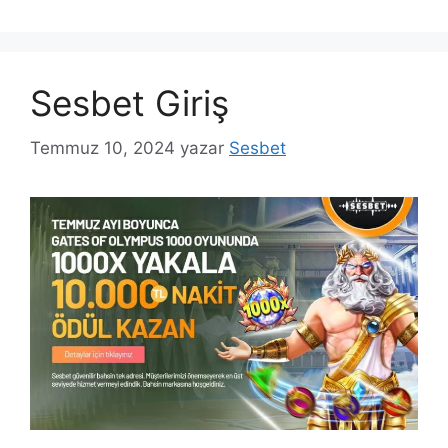
Sesbet Giriş
Temmuz 10, 2024
yazar
Sesbet