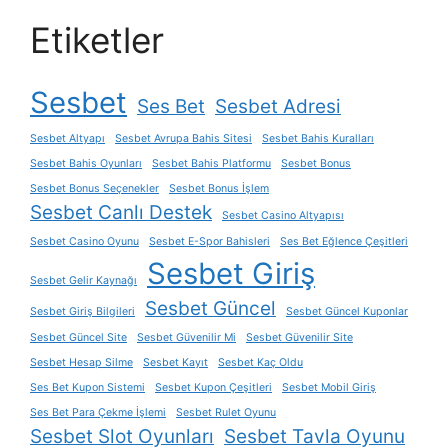
Etiketler
Sesbet
Ses Bet
Sesbet Adresi
Sesbet Altyapı
Sesbet Avrupa Bahis Sitesi
Sesbet Bahis Kuralları
Sesbet Bahis Oyunları
Sesbet Bahis Platformu
Sesbet Bonus
Sesbet Bonus Seçenekler
Sesbet Bonus İşlem
Sesbet Canlı Destek
Sesbet Casino Altyapısı
Sesbet Casino Oyunu
Sesbet E-Spor Bahisleri
Ses Bet Eğlence Çeşitleri
Sesbet Giriş
Sesbet Gelir Kaynağı
Sesbet Güncel
Sesbet Giriş Bilgileri
Sesbet Güncel Kuponlar
Sesbet Güncel Site
Sesbet Güvenilir Mi
Sesbet Güvenilir Site
Sesbet Hesap Silme
Sesbet Kayıt
Sesbet Kaç Oldu
Ses Bet Kupon Sistemi
Sesbet Kupon Çeşitleri
Sesbet Mobil Giriş
Ses Bet Para Çekme İşlemi
Sesbet Rulet Oyunu
Sesbet Slot Oyunları
Sesbet Tavla Oyunu