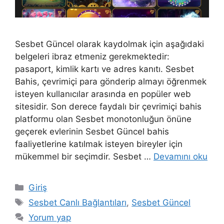
Sesbet Güncel olarak kaydolmak için aşağıdaki
belgeleri ibraz etmeniz gerekmektedir:
pasaport, kimlik kartı ve adres kanıtı. Sesbet
Bahis, çevrimiçi para gönderip almayı öğrenmek
isteyen kullanıcılar arasında en popüler web
sitesidir. Son derece faydalı bir çevrimiçi bahis
platformu olan Sesbet monotonluğun önüne
geçerek evlerinin Sesbet Güncel bahis
faaliyetlerine katılmak isteyen bireyler için
mükemmel bir seçimdir. Sesbet …
Devamını oku
Kategoriler
Giriş
Etiketler
Sesbet Canlı Bağlantıları
,
Sesbet Güncel
Yorum yap