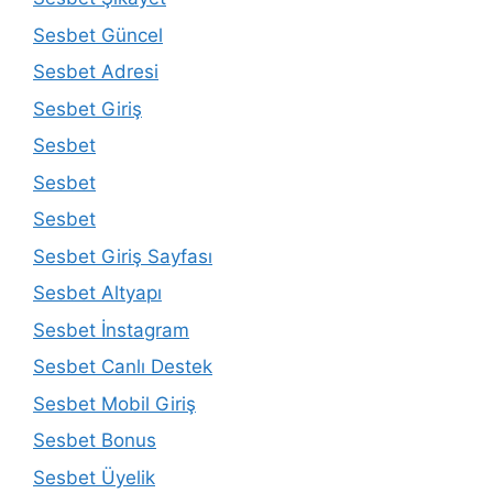
Sesbet Güncel
Sesbet Adresi
Sesbet Giriş
Sesbet
Sesbet
Sesbet
Sesbet Giriş Sayfası
Sesbet Altyapı
Sesbet İnstagram
Sesbet Canlı Destek
Sesbet Mobil Giriş
Sesbet Bonus
Sesbet Üyelik