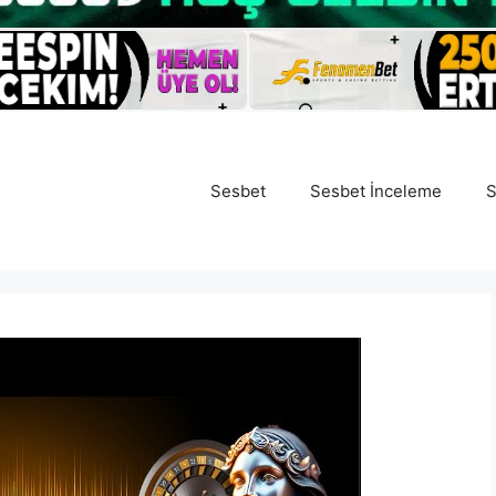
Sesbet
Sesbet İnceleme
S