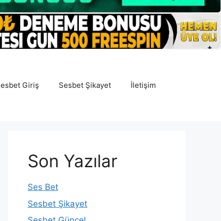
esbet Giriş
Sesbet Şikayet
İletişim
Son Yazılar
Ses Bet
Sesbet Şikayet
Sesbet Güncel