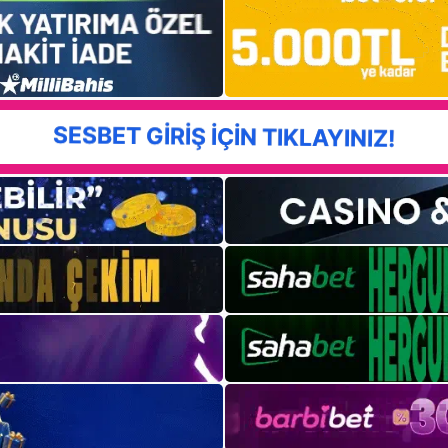
SESBET GİRİŞ İÇİN TIKLAYINIZ!