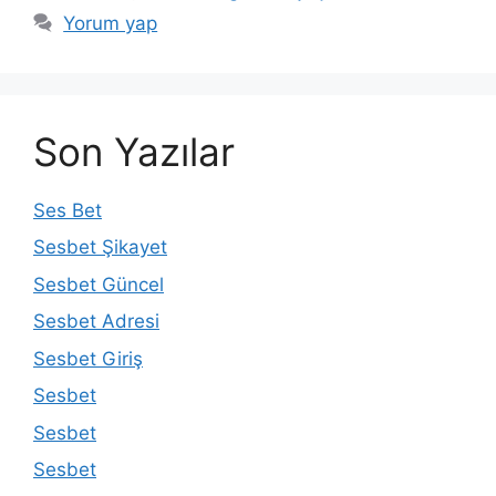
Yorum yap
Son Yazılar
Ses Bet
Sesbet Şikayet
Sesbet Güncel
Sesbet Adresi
Sesbet Giriş
Sesbet
Sesbet
Sesbet