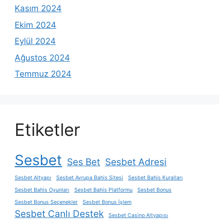
Kasım 2024
Ekim 2024
Eylül 2024
Ağustos 2024
Temmuz 2024
Etiketler
Sesbet
Ses Bet
Sesbet Adresi
Sesbet Altyapı
Sesbet Avrupa Bahis Sitesi
Sesbet Bahis Kuralları
Sesbet Bahis Oyunları
Sesbet Bahis Platformu
Sesbet Bonus
Sesbet Bonus Seçenekler
Sesbet Bonus İşlem
Sesbet Canlı Destek
Sesbet Casino Altyapısı