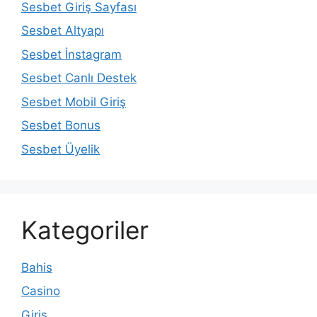
Sesbet Giriş Sayfası
Sesbet Altyapı
Sesbet İnstagram
Sesbet Canlı Destek
Sesbet Mobil Giriş
Sesbet Bonus
Sesbet Üyelik
Kategoriler
Bahis
Casino
Giriş