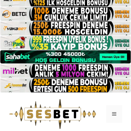
İçeriğe
atla
Menü