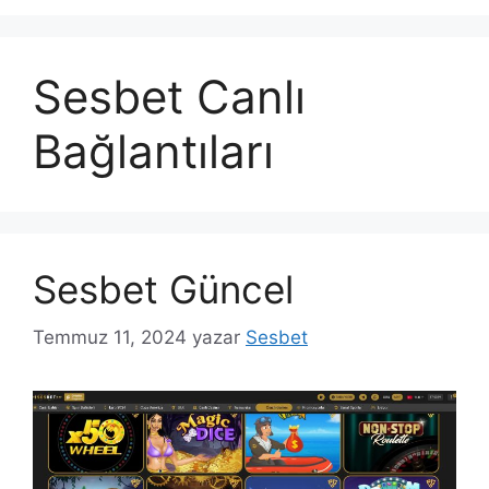
Sesbet Canlı
Bağlantıları
Sesbet Güncel
Temmuz 11, 2024
yazar
Sesbet