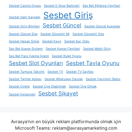
Sesbet Casino Oyunu
Sesbet E-Spor Bahisleri
Ses Bet Eğlence Çeşitleri
Sesbet Giriş
Sesbet Gelir Kaynağı
Sesbet Güncel
Sesbet Giriş Bilgileri
Sesbet Güncel Kuponlar
Sesbet Güncel Site
Sesbet Güvenilir Mi
Sesbet Güvenilir Site
Sesbet Hesap Silme
Sesbet Kayıt
Sesbet Kaç Oldu
Ses Bet Kupon Sistemi
Sesbet Kupon Çeşitleri
Sesbet Mobil Giriş
Ses Bet Para Çekme İşlemi
Sesbet Rulet Oyunu
Sesbet Slot Oyunları
Sesbet Tavla Oyunu
Sesbet Turnuva Takvimi
Sesbet TV
Sesbet TV Sayfası
Sesbet Twitter Adresi
Sesbet Whatsapp Destek
Sesbet Çevrimiçi Bahis
Sesbet Üyelik
Sesbet Üye Olabilmek
Sesbet Üye Olmak
Sesbet Şikayet
Sesbet İnstagram
Avrasya'nın en büyük reklam platformunda olmak için
Microsoft Teams:
reklam@avrasyamarketing.com