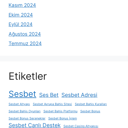
Kasım 2024
Ekim 2024
Eylül 2024
Ağustos 2024
Temmuz 2024
Etiketler
Sesbet
Ses Bet
Sesbet Adresi
Sesbet Altyapı
Sesbet Avrupa Bahis Sitesi
Sesbet Bahis Kuralları
Sesbet Bahis Oyunları
Sesbet Bahis Platformu
Sesbet Bonus
Sesbet Bonus Seçenekler
Sesbet Bonus İşlem
Sesbet Canlı Destek
Sesbet Casino Altyapısı