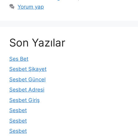
Yorum yap
Son Yazılar
Ses Bet
Sesbet Şikayet
Sesbet Güncel
Sesbet Adresi
Sesbet Giriş
Sesbet
Sesbet
Sesbet