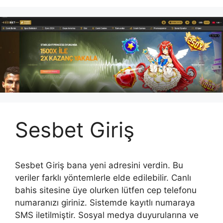
Sesbet Giriş
Sesbet Giriş bana yeni adresini verdin. Bu
veriler farklı yöntemlerle elde edilebilir. Canlı
bahis sitesine üye olurken lütfen cep telefonu
numaranızı giriniz. Sistemde kayıtlı numaraya
SMS iletilmiştir. Sosyal medya duyurularına ve