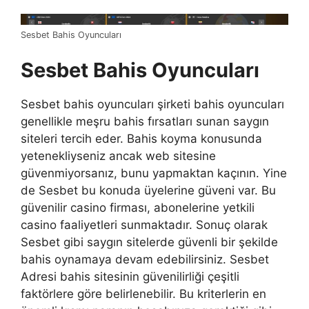
Sesbet Bahis Oyuncuları
Sesbet Bahis Oyuncuları
Sesbet bahis oyuncuları şirketi bahis oyuncuları
genellikle meşru bahis fırsatları sunan saygın
siteleri tercih eder. Bahis koyma konusunda
yetenekliyseniz ancak web sitesine
güvenmiyorsanız, bunu yapmaktan kaçının. Yine
de Sesbet bu konuda üyelerine güveni var. Bu
güvenilir casino firması, abonelerine yetkili
casino faaliyetleri sunmaktadır. Sonuç olarak
Sesbet gibi saygın sitelerde güvenli bir şekilde
bahis oynamaya devam edebilirsiniz. Sesbet
Adresi bahis sitesinin güvenilirliği çeşitli
faktörlere göre belirlenebilir. Bu kriterlerin en