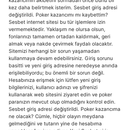
kazancımın akıbetini sormadan önce bunu bir
kez daha belirtmek isterim. Sesbet giriş adresi
değiştirildi. Poker kazancımı mı kaybettim?
Sesbet internet sitesi bu tür işlemlere izin
vermemektedir. Yaklaşım ne olursa olsun,
fonlarınızı tamamen ortadan kaldırmak, geri
almak veya nakde çevirmek faydalı olacaktır.
Sitemizi herhangi bir sorun yaşamadan
kullanmaya devam edebilirsiniz. Giriş sorunu
basitti ve yeni giriş adresine neredeyse anında
erişilebiliyordu; bu önemli bir sorun değil.
Hesabınıza erişmek için lütfen yeni giriş
bilgilerinizi, kullanıcı adınızı ve şifrenizi
kullanarak web sitesini ziyaret edin ve poker
paranızın mevcut olup olmadığını kontrol edin.
Sesbet giriş adresi değiştirildi. Poker kazancıma
ne olacak? Cümle, hiçbir olayın meydana
gelmediğini ve tutarın yine de hesabıma