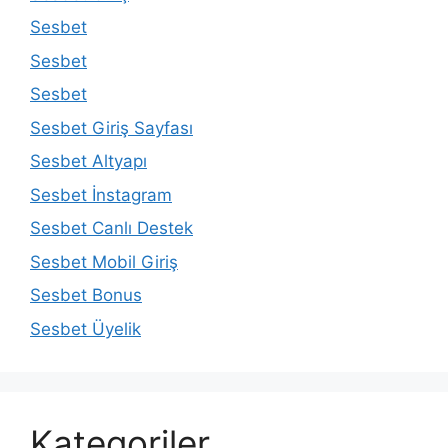
Sesbet
Sesbet
Sesbet
Sesbet Giriş Sayfası
Sesbet Altyapı
Sesbet İnstagram
Sesbet Canlı Destek
Sesbet Mobil Giriş
Sesbet Bonus
Sesbet Üyelik
Kategoriler