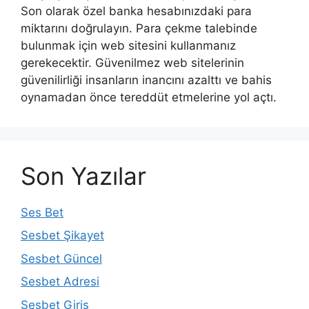
Son olarak özel banka hesabınızdaki para
miktarını doğrulayın. Para çekme talebinde
bulunmak için web sitesini kullanmanız
gerekecektir. Güvenilmez web sitelerinin
güvenilirliği insanların inancını azalttı ve bahis
oynamadan önce tereddüt etmelerine yol açtı.
Son Yazılar
Ses Bet
Sesbet Şikayet
Sesbet Güncel
Sesbet Adresi
Sesbet Giriş