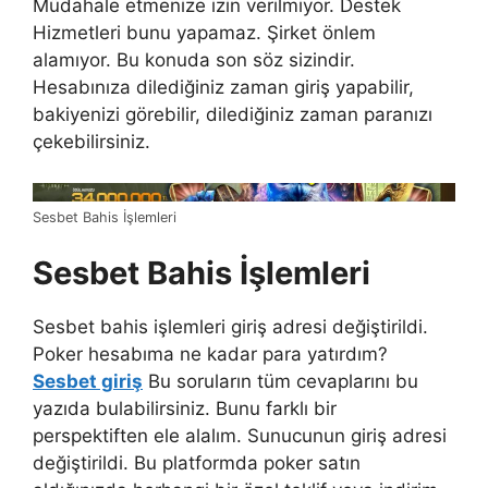
Müdahale etmenize izin verilmiyor. Destek
Hizmetleri bunu yapamaz. Şirket önlem
alamıyor. Bu konuda son söz sizindir.
Hesabınıza dilediğiniz zaman giriş yapabilir,
bakiyenizi görebilir, dilediğiniz zaman paranızı
çekebilirsiniz.
Sesbet Bahis İşlemleri
Sesbet Bahis İşlemleri
Sesbet bahis işlemleri giriş adresi değiştirildi.
Poker hesabıma ne kadar para yatırdım?
Sesbet giriş
Bu soruların tüm cevaplarını bu
yazıda bulabilirsiniz. Bunu farklı bir
perspektiften ele alalım. Sunucunun giriş adresi
değiştirildi. Bu platformda poker satın