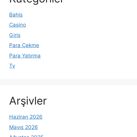
Bahis
Casino
Giriş
Para Çekme
Para Yatırma
Tv
Arşivler
Haziran 2026
Mayıs 2026