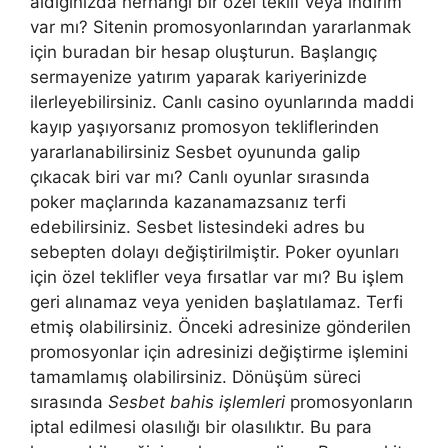
aldığınızda herhangi bir özel teklif veya indirim
var mı? Sitenin promosyonlarından yararlanmak
için buradan bir hesap oluşturun. Başlangıç
sermayenize yatırım yaparak kariyerinizde
ilerleyebilirsiniz. Canlı casino oyunlarında maddi
kayıp yaşıyorsanız promosyon tekliflerinden
yararlanabilirsiniz Sesbet oyununda galip
çıkacak biri var mı? Canlı oyunlar sırasında
poker maçlarında kazanamazsanız terfi
edebilirsiniz. Sesbet listesindeki adres bu
sebepten dolayı değiştirilmiştir. Poker oyunları
için özel teklifler veya fırsatlar var mı? Bu işlem
geri alınamaz veya yeniden başlatılamaz. Terfi
etmiş olabilirsiniz. Önceki adresinize gönderilen
promosyonlar için adresinizi değiştirme işlemini
tamamlamış olabilirsiniz. Dönüşüm süreci
sırasında
Sesbet bahis işlemleri
promosyonların
iptal edilmesi olasılığı bir olasılıktır. Bu para