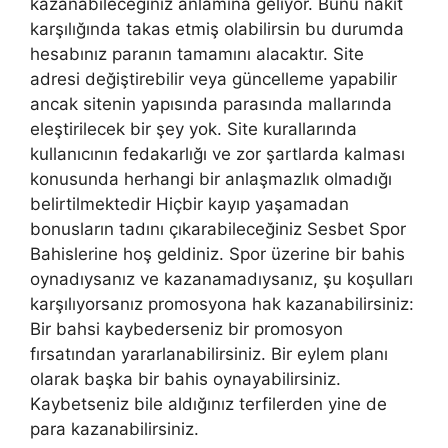
kazanabileceğiniz anlamına geliyor. Bunu nakit
karşılığında takas etmiş olabilirsin bu durumda
hesabınız paranın tamamını alacaktır. Site
adresi değiştirebilir veya güncelleme yapabilir
ancak sitenin yapısında parasında mallarında
eleştirilecek bir şey yok. Site kurallarında
kullanıcının fedakarlığı ve zor şartlarda kalması
konusunda herhangi bir anlaşmazlık olmadığı
belirtilmektedir Hiçbir kayıp yaşamadan
bonusların tadını çıkarabileceğiniz Sesbet Spor
Bahislerine hoş geldiniz. Spor üzerine bir bahis
oynadıysanız ve kazanamadıysanız, şu koşulları
karşılıyorsanız promosyona hak kazanabilirsiniz:
Bir bahsi kaybederseniz bir promosyon
fırsatından yararlanabilirsiniz. Bir eylem planı
olarak başka bir bahis oynayabilirsiniz.
Kaybetseniz bile aldığınız terfilerden yine de
para kazanabilirsiniz.