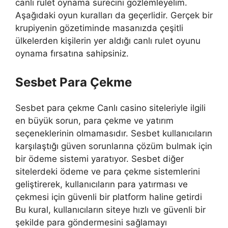
canlı rulet oynama sürecini gözlemleyelim.
Aşağıdaki oyun kuralları da geçerlidir. Gerçek bir
krupiyenin gözetiminde masanızda çeşitli
ülkelerden kişilerin yer aldığı canlı rulet oyunu
oynama fırsatına sahipsiniz.
Sesbet Para Çekme
Sesbet para çekme Canlı casino siteleriyle ilgili
en büyük sorun, para çekme ve yatırım
seçeneklerinin olmamasıdır. Sesbet kullanıcıların
karşılaştığı güven sorunlarına çözüm bulmak için
bir ödeme sistemi yaratıyor. Sesbet diğer
sitelerdeki ödeme ve para çekme sistemlerini
geliştirerek, kullanıcıların para yatırması ve
çekmesi için güvenli bir platform haline getirdi
Bu kural, kullanıcıların siteye hızlı ve güvenli bir
şekilde para göndermesini sağlamayı